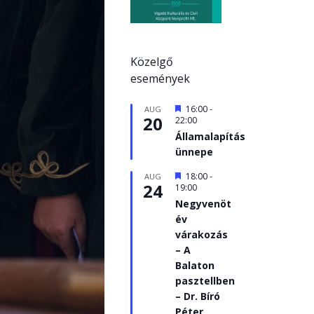
Közelgő
események
Kiemelt
16:00
-
AUG
20
22:00
Államalapítás
ünnepe
Kiemelt
18:00
-
AUG
24
19:00
Negyvenöt
év
várakozás
– A
Balaton
pasztellben
– Dr. Bíró
Péter