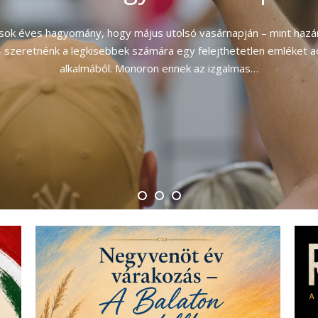
Hétvégéje
VID-19 vírus okozta veszélyhelyzet kivételével – minden évben
géjét. Az eleinte néhány borászatból és pár száz vendégből ál
többezres fesztivállá nőtte…