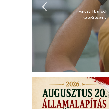
2012 óta – a CO
Borvidékek Hétvé