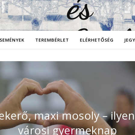
SEMÉNYEK
TEREMBÉRLET
ELÉRHETŐSÉG
JEG
at, ízek, zene és persze r
ató – így telt az idei Borv