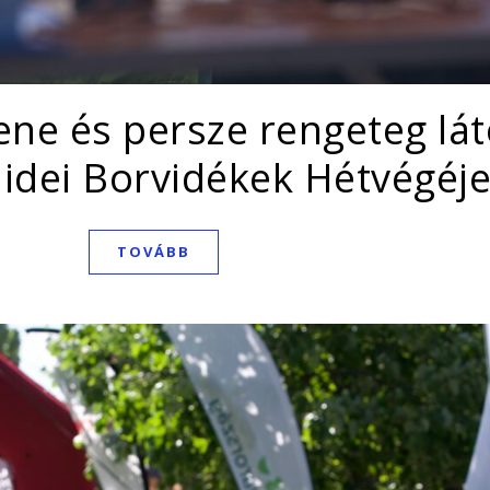
zene és persze rengeteg lá
z idei Borvidékek Hétvégéj
TOVÁBB