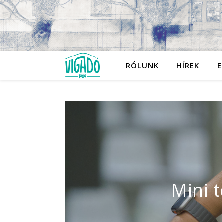
RÓLUNK
HÍREK
E
Hangul
látog