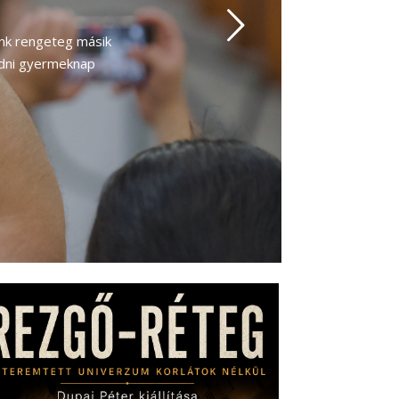
 megszervezzük a
ló rendezvény egy