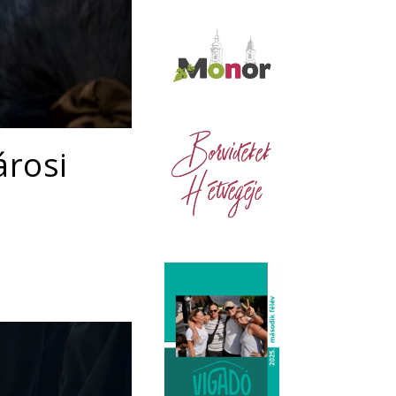
árosi