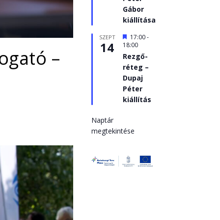
Gábor
kiállítása
Kiemelt
17:00
-
SZEPT
14
18:00
togató –
Rezgő-
réteg –
e
Dupaj
Péter
kiállítás
Naptár
megtekintése