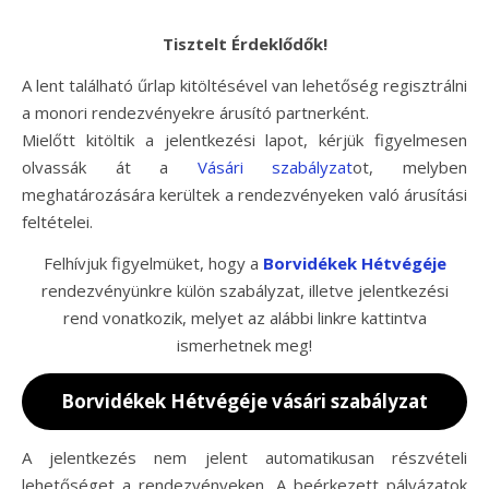
Tisztelt Érdeklődők!
A lent található űrlap kitöltésével van lehetőség regisztrálni
a monori rendezvényekre árusító partnerként.
Mielőtt kitöltik a jelentkezési lapot, kérjük figyelmesen
olvassák át a
Vásári szabályzat
ot, melyben
meghatározására kerültek a rendezvényeken való árusítási
feltételei.
Felhívjuk figyelmüket, hogy a
Borvidékek Hétvégéje
rendezvényünkre külön szabályzat, illetve jelentkezési
rend vonatkozik, melyet az alábbi linkre kattintva
ismerhetnek meg!
Borvidékek Hétvégéje vásári szabályzat
A jelentkezés nem jelent automatikusan részvételi
lehetőséget a rendezvényeken. A beérkezett pályázatok