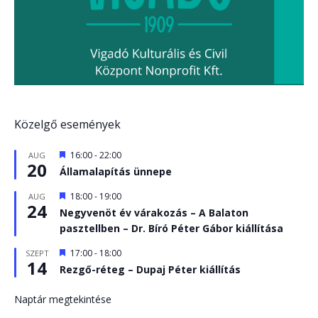
Közelgő események
Kiemelt
16:00
-
22:00
AUG
20
Államalapítás ünnepe
Kiemelt
18:00
-
19:00
AUG
24
Negyvenöt év várakozás – A Balaton
pasztellben – Dr. Bíró Péter Gábor kiállítása
Kiemelt
17:00
-
18:00
SZEPT
14
Rezgő-réteg – Dupaj Péter kiállítás
Naptár megtekintése