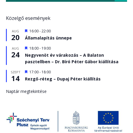
Közelgő események
Kiemelt
16:00
-
22:00
AUG
20
Államalapítás ünnepe
Kiemelt
18:00
-
19:00
AUG
24
Negyvenöt év várakozás – A Balaton
pasztellben – Dr. Bíró Péter Gábor kiállítása
Kiemelt
17:00
-
18:00
SZEPT
14
Rezgő-réteg – Dupaj Péter kiállítás
Naptár megtekintése