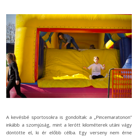
A kevésbé sportosokra is gondoltak: a „Pincemaratonon”
inkább a szomjúság, mint a lerótt kilométerek utáni vágy
döntötte el, ki ér előbb célba. Egy verseny nem érne