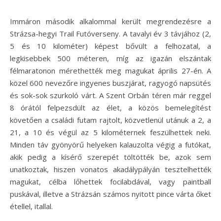
Immáron második alkalommal került megrendezésre a
Strázsa-hegyi Trail Futóverseny. A tavalyi év 3 távjához (2,
5 és 10 kilométer) képest bővült a felhozatal, a
legkisebbek 500 méteren, míg az igazán elszántak
félmaratonon mérethették meg magukat április 27-én. A
közel 600 nevezőre ingyenes buszjárat, ragyogó napsütés
és sok-sok szurkoló várt. A Szent Orbán téren már reggel
8 órától felpezsdült az élet, a közös bemelegítést
követően a családi futam rajtolt, közvetlenül utánuk a 2, a
21, a 10 és végül az 5 kilométernek feszülhettek neki.
Minden táv gyönyörű helyeken kalauzolta végig a futókat,
akik pedig a kísérő szerepét töltötték be, azok sem
unatkoztak, hiszen vonatos akadálypályán tesztelhették
magukat, célba lőhettek focilabdával, vagy paintball
puskával, illetve a Strázsán számos nyitott pince várta őket
étellel, itallal.