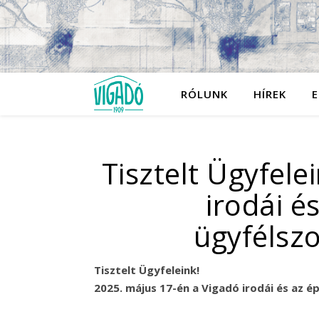
RÓLUNK
HÍREK
E
Tisztelt Ügyfele
irodái é
ügyfélszo
Tisztelt Ügyfeleink!
2025. május 17-én a Vigadó irodái és az é