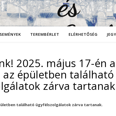
SEMÉNYEK
TEREMBÉRLET
ELÉRHETŐSÉG
JEG
ink! 2025. május 17-én 
s az épületben található
lgálatok zárva tartanak
pületben található ügyfélszolgálatok zárva tartanak.