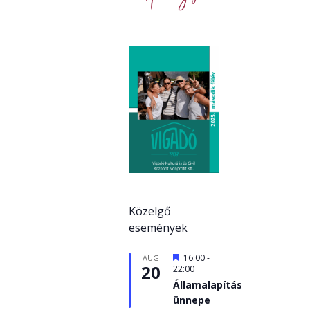
Közelgő
események
Kiemelt
16:00
-
AUG
20
22:00
Államalapítás
ünnepe