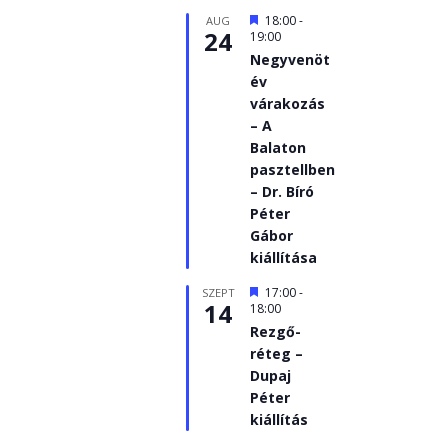
Kiemelt
18:00
-
AUG
24
19:00
Negyvenöt
év
várakozás
– A
Balaton
pasztellben
– Dr. Bíró
Péter
Gábor
kiállítása
Kiemelt
17:00
-
SZEPT
14
18:00
Rezgő-
réteg –
Dupaj
Péter
kiállítás