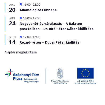
Kiemelt
16:00
-
22:00
AUG
20
Államalapítás ünnepe
Kiemelt
18:00
-
19:00
AUG
24
Negyvenöt év várakozás – A Balaton
pasztellben – Dr. Bíró Péter Gábor kiállítása
Kiemelt
17:00
-
18:00
SZEPT
14
Rezgő-réteg – Dupaj Péter kiállítás
Naptár megtekintése