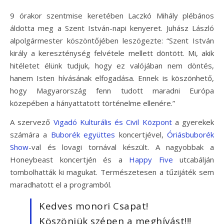
9 órakor szentmise keretében Laczkó Mihály plébános
áldotta meg a Szent István-napi kenyeret. Juhász László
alpolgármester köszöntőjében leszögezte: “Szent István
király a kereszténység felvétele mellett döntött. Mi, akik
hitéletet élünk tudjuk, hogy ez valójában nem döntés,
hanem Isten hívásának elfogadása. Ennek is köszönhető,
hogy Magyarország fenn tudott maradni Európa
közepében a hányattatott történelme ellenére.”
A szervező
Vigadó Kulturális és Civil Központ
a gyerekek
számára a
Buborék együttes
koncertjével,
Óriásbuborék
Show
-val és lovagi tornával készült. A nagyobbak a
Honeybeast koncertjén és a
Happy Five
utcabálján
tombolhatták ki magukat. Természetesen a tűzijáték sem
maradhatott el a programból.
Kedves monori Csapat!
Köszönjük szépen a meghívást!!!