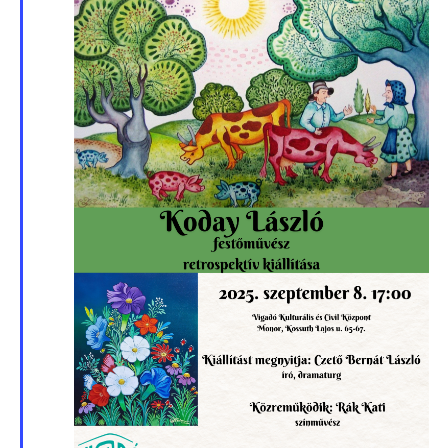
és
néze
válas