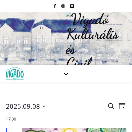
2025.09.08
Esem
E
Keresett
Nap
kifejezés
Dátum
né
kiválasztása.
17:00
kere
na