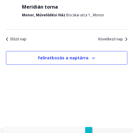
és
Meridián torna
Monor, Művelődési Ház
Bocskai utca 1., Monor
néze
válas
Előző nap
Következő nap
Feliratkozás a naptárra