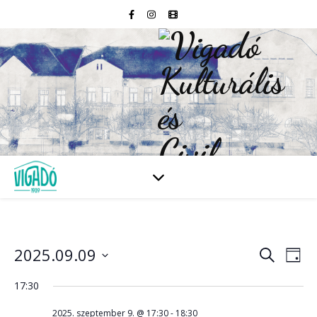
2025.09.09
Esem
E
Keresett
Nap
kifejezés
Dátum
né
kiválasztása.
17:30
kere
na
2025. szeptember 9. @ 17:30
-
18:30