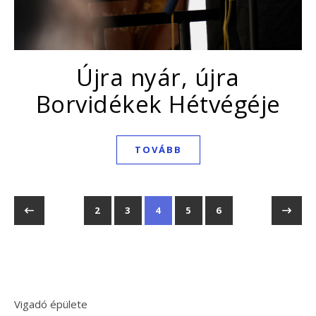
Újra nyár, újra
Borvidékek Hétvégéje
TOVÁBB
2
3
4
5
6
Vigadó épülete