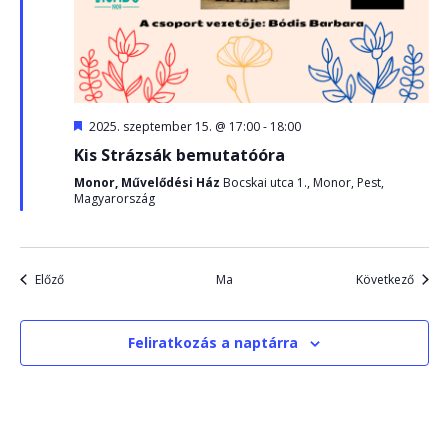
Kiemelt
2025. szeptember 15. @ 17:00
-
18:00
Kis Strázsák bemutatóóra
Monor, Művelődési Ház
Bocskai utca 1., Monor, Pest,
Magyarország
Események
Esemé
Előző
Ma
Következő
Feliratkozás a naptárra