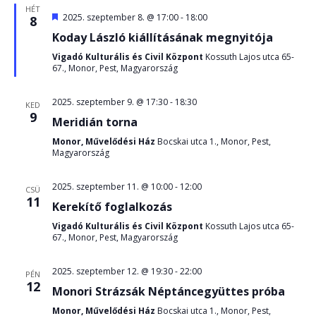
HÉT
Kiemelt
2025. szeptember 8. @ 17:00
-
18:00
8
Koday László kiállításának megnyitója
Vigadó Kulturális és Civil Központ
Kossuth Lajos utca 65-
67., Monor, Pest, Magyarország
2025. szeptember 9. @ 17:30
-
18:30
KED
9
Meridián torna
Monor, Művelődési Ház
Bocskai utca 1., Monor, Pest,
Magyarország
2025. szeptember 11. @ 10:00
-
12:00
CSÜ
11
Kerekítő foglalkozás
Vigadó Kulturális és Civil Központ
Kossuth Lajos utca 65-
67., Monor, Pest, Magyarország
2025. szeptember 12. @ 19:30
-
22:00
PÉN
12
Monori Strázsák Néptáncegyüttes próba
Monor, Művelődési Ház
Bocskai utca 1., Monor, Pest,