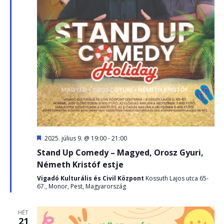
Kiemelt
2025. július 9. @ 19:00
-
21:00
Stand Up Comedy – Magyed, Orosz Gyuri,
Németh Kristóf estje
Vigadó Kulturális és Civil Központ
Kossuth Lajos utca 65-
67., Monor, Pest, Magyarország
HÉT
21