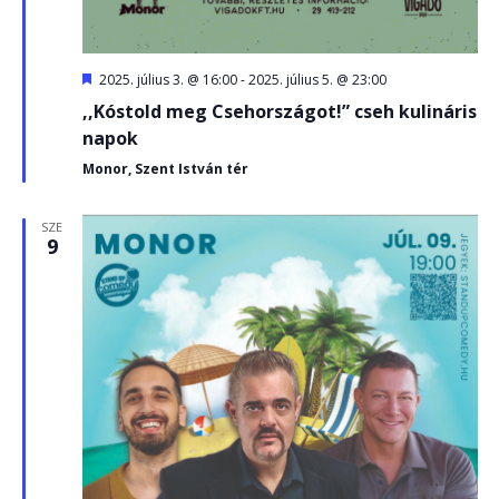
Kiemelt
2025. július 3. @ 16:00
-
2025. július 5. @ 23:00
,,Kóstold meg Csehországot!” cseh kulináris
napok
Monor, Szent István tér
SZE
9