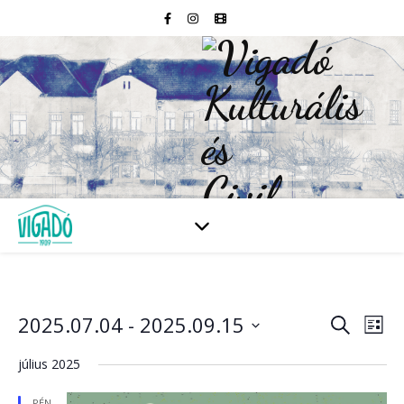
2025.07.04
 - 
2025.09.15
Esem
E
Keresett
Lista
kifejezés
Dátum
né
kiválasztása.
július 2025
kere
na
PÉN