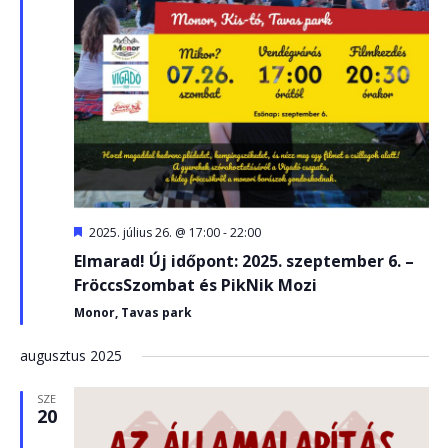
Kiemelt
2025. július 26. @ 17:00
-
22:00
Elmarad! Új időpont: 2025. szeptember 6. –
FröccsSzombat és PikNik Mozi
Monor, Tavas park
augusztus 2025
SZE
20