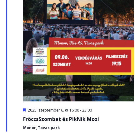
Kiemelt
2025. szeptember 6. @ 16:00
-
23:00
FröccsSzombat és PikNik Mozi
Monor, Tavas park