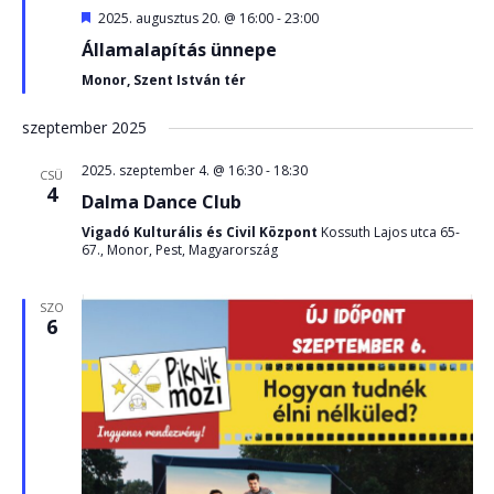
Kiemelt
2025. augusztus 20. @ 16:00
-
23:00
Államalapítás ünnepe
Monor, Szent István tér
szeptember 2025
2025. szeptember 4. @ 16:30
-
18:30
CSÜ
4
Dalma Dance Club
Vigadó Kulturális és Civil Központ
Kossuth Lajos utca 65-
67., Monor, Pest, Magyarország
SZO
6