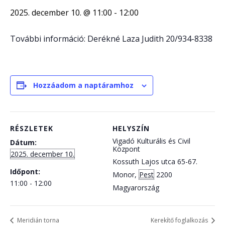
2025. december 10. @ 11:00
-
12:00
További információ: Derékné Laza Judith 20/934-8338
Hozzáadom a naptáramhoz
RÉSZLETEK
HELYSZÍN
Vigadó Kulturális és Civil
Dátum:
Központ
2025. december 10.
Kossuth Lajos utca 65-67.
Időpont:
Monor
,
Pest
2200
11:00 - 12:00
Magyarország
Meridián torna
Kerekítő foglalkozás