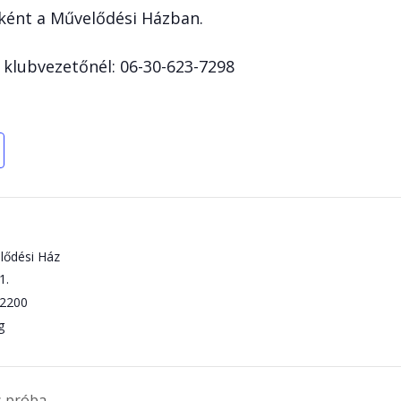
ént a Művelődési Házban.
a klubvezetőnél: 06-30-623-7298
lődési Ház
1.
2200
g
s próba