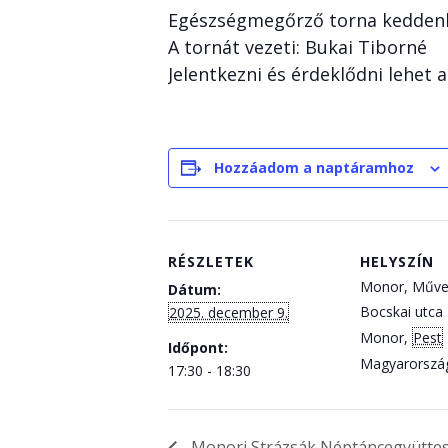
Egészségmegőrző torna keddenk
A tornát vezeti: Bukai Tiborné
Jelentkezni és érdeklődni lehet 
Hozzáadom a naptáramhoz
RÉSZLETEK
HELYSZÍN
Monor, Műve
Dátum:
Bocskai utca 
2025. december 9.
Monor
,
Pest
Időpont:
Magyarorszá
17:30 - 18:30
Monori Strázsák Néptáncegyütte