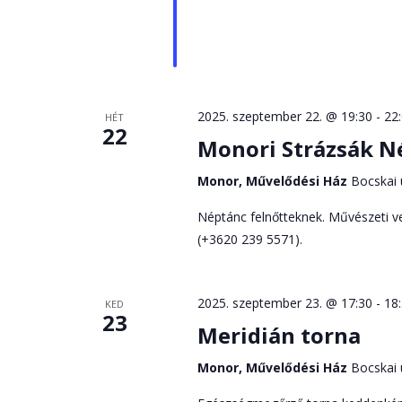
2025. szeptember 22. @ 19:30
-
22
HÉT
22
Monori Strázsák N
Monor, Művelődési Ház
Bocskai 
Néptánc felnőtteknek. Művészeti ve
(+3620 239 5571).
2025. szeptember 23. @ 17:30
-
18
KED
23
Meridián torna
Monor, Művelődési Ház
Bocskai 