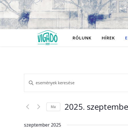
RÓLUNK
HÍREK
E
Események
Írja
be
a
keresése
keresőszót.
Keresse
meg
2025. szeptembe
és
Ma
a
Események
Dátum
-
nézet
kiválasztása.
t
szeptember 2025