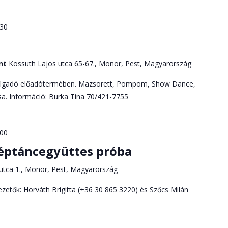
:30
ont
Kossuth Lajos utca 65-67., Monor, Pest, Magyarország
Vigadó előadótermében. Mazsorett, Pompom, Show Dance,
a. Információ: Burka Tina 70/421-7755
:00
éptáncegyüttes próba
utca 1., Monor, Pest, Magyarország
zetők: Horváth Brigitta (+36 30 865 3220) és Szőcs Milán