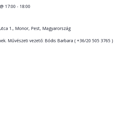
 @ 17:00
-
18:00
utca 1., Monor, Pest, Magyarország
k. Művészeti vezető: Bódis Barbara ( +36/20 505 3765 )