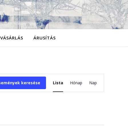
YVÁSÁRLÁS
ÁRUSÍTÁS
Esemény
semények keresése
Lista
Hónap
Nap
nézet
navigáció