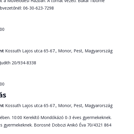
a Művelődési Házban. A tornát vezeti: Bukai Tiborné
lubvezetőnél: 06-30-623-7298
:00
ont
Kossuth Lajos utca 65-67., Monor, Pest, Magyarország
Judith 20/934-8338
:00
ás
ont
Kossuth Lajos utca 65-67., Monor, Pest, Magyarország
ében. 10:00 Kerekítő Mondókázó 0-3 éves gyermekeknek.
es gyermekeknek. Borosné Dobozi Anikó Éva 70/4321 864