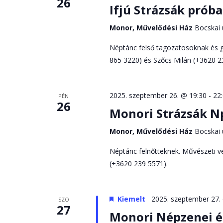
26
Ifjú Strázsák próba
Monor, Művelődési Ház
Bocskai 
Néptánc felső tagozatosoknak és g
865 3220) és Szőcs Milán (+3620 2
2025. szeptember 26. @ 19:30
-
22
PÉN
26
Monori Strázsák N
Monor, Művelődési Ház
Bocskai 
Néptánc felnőtteknek. Művészeti ve
(+3620 239 5571).
Kiemelt
2025. szeptember 27.
SZO
27
Monori Népzenei é