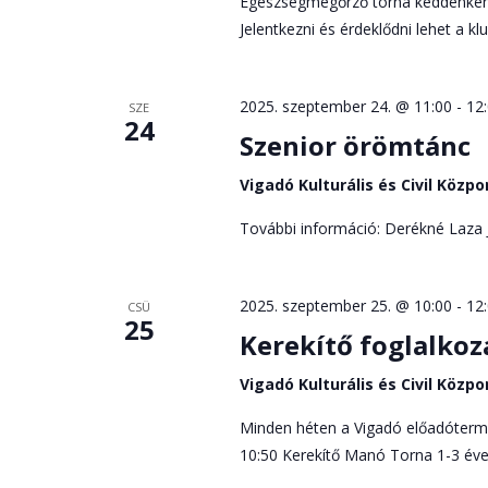
Egészségmegőrző torna keddenként 
Jelentkezni és érdeklődni lehet a k
2025. szeptember 24. @ 11:00
-
12
SZE
24
Szenior örömtánc
Vigadó Kulturális és Civil Közp
További információ: Derékné Laza 
2025. szeptember 25. @ 10:00
-
12
CSÜ
25
Kerekítő foglalkoz
Vigadó Kulturális és Civil Közp
Minden héten a Vigadó előadóterm
10:50 Kerekítő Manó Torna 1-3 év