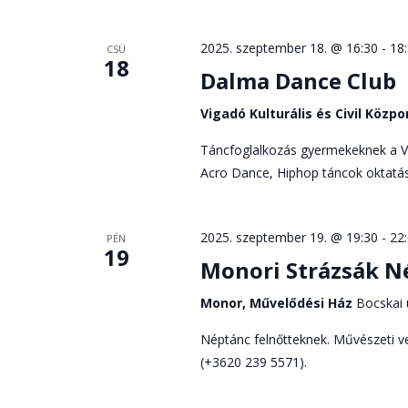
a
választás
keresőszóval.
2025. szeptember 18. @ 16:30
-
18
CSÜ
18
Dalma Dance Club
Vigadó Kulturális és Civil Közp
Táncfoglalkozás gyermekeknek a 
Acro Dance, Hiphop táncok oktatás
2025. szeptember 19. @ 19:30
-
22
PÉN
19
Monori Strázsák N
Monor, Művelődési Ház
Bocskai 
Néptánc felnőtteknek. Művészeti ve
(+3620 239 5571).