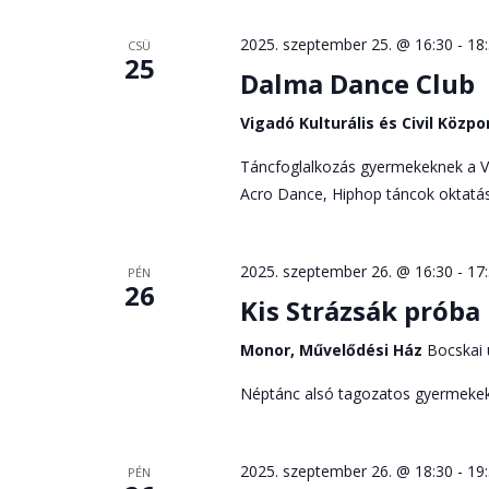
2025. szeptember 25. @ 16:30
-
18
CSÜ
25
Dalma Dance Club
Vigadó Kulturális és Civil Közp
Táncfoglalkozás gyermekeknek a 
Acro Dance, Hiphop táncok oktatás
2025. szeptember 26. @ 16:30
-
17
PÉN
26
Kis Strázsák próba
Monor, Művelődési Ház
Bocskai 
Néptánc alsó tagozatos gyermekekn
2025. szeptember 26. @ 18:30
-
19
PÉN