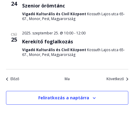
24
Szenior örömtánc
Vigadó Kulturális és Civil Központ
Kossuth Lajos utca 65-
67., Monor, Pest, Magyarország
2025. szeptember 25. @ 10:00
-
12:00
CSÜ
25
Kerekítő foglalkozás
Vigadó Kulturális és Civil Központ
Kossuth Lajos utca 65-
67., Monor, Pest, Magyarország
Események
Esemé
Előző
Ma
Következő
Feliratkozás a naptárra