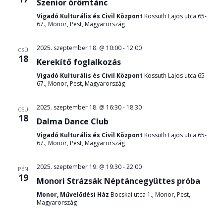
Szenior örömtánc
Vigadó Kulturális és Civil Központ
Kossuth Lajos utca 65-
67., Monor, Pest, Magyarország
2025. szeptember 18. @ 10:00
-
12:00
CSÜ
18
Kerekítő foglalkozás
Vigadó Kulturális és Civil Központ
Kossuth Lajos utca 65-
67., Monor, Pest, Magyarország
2025. szeptember 18. @ 16:30
-
18:30
CSÜ
18
Dalma Dance Club
Vigadó Kulturális és Civil Központ
Kossuth Lajos utca 65-
67., Monor, Pest, Magyarország
2025. szeptember 19. @ 19:30
-
22:00
PÉN
19
Monori Strázsák Néptáncegyüttes próba
Monor, Művelődési Ház
Bocskai utca 1., Monor, Pest,
Magyarország