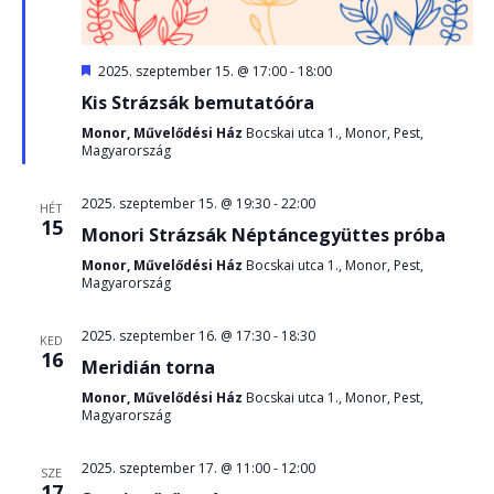
Kiemelt
2025. szeptember 15. @ 17:00
-
18:00
Kis Strázsák bemutatóóra
Monor, Művelődési Ház
Bocskai utca 1., Monor, Pest,
Magyarország
2025. szeptember 15. @ 19:30
-
22:00
HÉT
15
Monori Strázsák Néptáncegyüttes próba
Monor, Művelődési Ház
Bocskai utca 1., Monor, Pest,
Magyarország
2025. szeptember 16. @ 17:30
-
18:30
KED
16
Meridián torna
Monor, Művelődési Ház
Bocskai utca 1., Monor, Pest,
Magyarország
2025. szeptember 17. @ 11:00
-
12:00
SZE
17