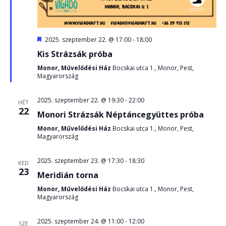
Kiemelt
2025. szeptember 22. @ 17:00
-
18:00
Kis Strázsák próba
Monor, Művelődési Ház
Bocskai utca 1., Monor, Pest,
Magyarország
2025. szeptember 22. @ 19:30
-
22:00
HÉT
22
Monori Strázsák Néptáncegyüttes próba
Monor, Művelődési Ház
Bocskai utca 1., Monor, Pest,
Magyarország
2025. szeptember 23. @ 17:30
-
18:30
KED
23
Meridián torna
Monor, Művelődési Ház
Bocskai utca 1., Monor, Pest,
Magyarország
2025. szeptember 24. @ 11:00
-
12:00
SZE