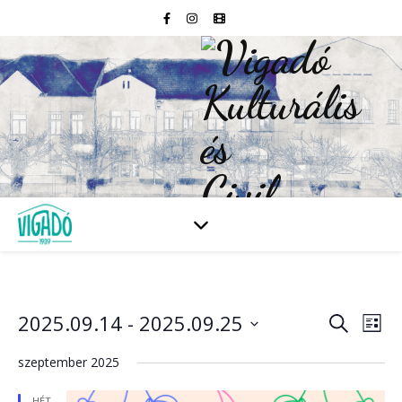
2025.09.14
 - 
2025.09.25
Esem
E
Keresett
Lista
kifejezés
Dátum
né
kiválasztása.
szeptember 2025
kere
na
HÉT