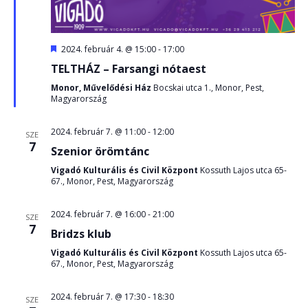
Kiemelt
2024. február 4. @ 15:00
-
17:00
TELTHÁZ – Farsangi nótaest
Monor, Művelődési Ház
Bocskai utca 1., Monor, Pest,
Magyarország
2024. február 7. @ 11:00
-
12:00
SZE
7
Szenior örömtánc
Vigadó Kulturális és Civil Központ
Kossuth Lajos utca 65-
67., Monor, Pest, Magyarország
2024. február 7. @ 16:00
-
21:00
SZE
7
Bridzs klub
Vigadó Kulturális és Civil Központ
Kossuth Lajos utca 65-
67., Monor, Pest, Magyarország
2024. február 7. @ 17:30
-
18:30
SZE