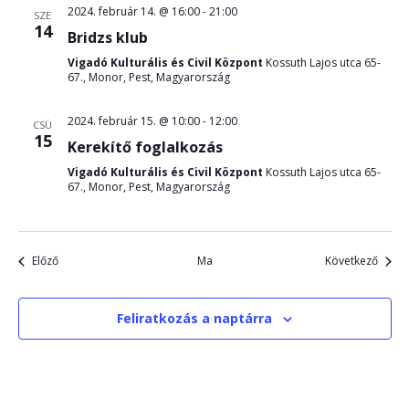
2024. február 14. @ 16:00
-
21:00
SZE
14
Bridzs klub
Vigadó Kulturális és Civil Központ
Kossuth Lajos utca 65-
67., Monor, Pest, Magyarország
2024. február 15. @ 10:00
-
12:00
CSÜ
15
Kerekítő foglalkozás
Vigadó Kulturális és Civil Központ
Kossuth Lajos utca 65-
67., Monor, Pest, Magyarország
Események
Esemé
Előző
Ma
Következő
Feliratkozás a naptárra