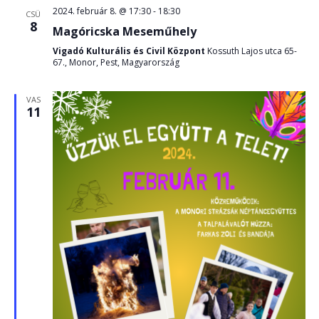
2024. február 8. @ 17:30
-
18:30
CSÜ
8
Magóricska Meseműhely
Vigadó Kulturális és Civil Központ
Kossuth Lajos utca 65-
67., Monor, Pest, Magyarország
VAS
11