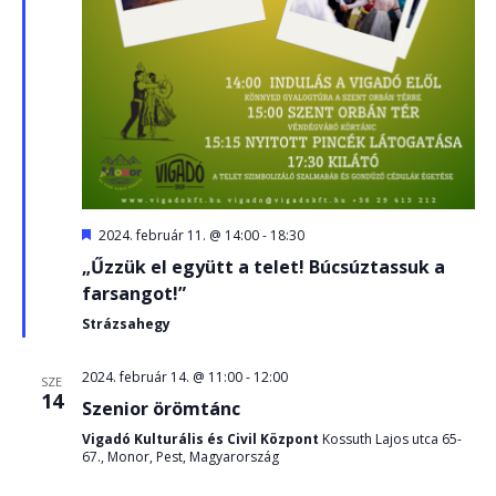
Kiemelt
2024. február 11. @ 14:00
-
18:30
„Űzzük el együtt a telet! Búcsúztassuk a
farsangot!”
Strázsahegy
2024. február 14. @ 11:00
-
12:00
SZE
14
Szenior örömtánc
Vigadó Kulturális és Civil Központ
Kossuth Lajos utca 65-
67., Monor, Pest, Magyarország