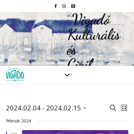
2024.02.04
 - 
2024.02.15
Esem
E
Keresett
Lista
kifejezés
Dátum
né
kiválasztása.
február 2024
kere
na
VAS