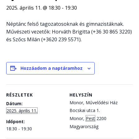
2025. április 11. @ 18:30
-
19:30
Néptánc felső tagozatosoknak és gimnazistáknak.
Művészeti vezetők: Horváth Brigitta (+36 30 865 3220)
és Szőcs Milán (+3620 239 5571).
Hozzáadom a naptáramhoz
RÉSZLETEK
HELYSZÍN
Monor, Művelődési Ház
Dátum:
Bocskai utca 1.
2025. április 11.
Monor
,
Pest
2200
Időpont:
Magyarország
18:30 - 19:30