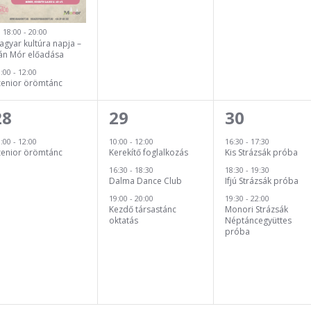
18:00
-
20:00
agyar kultúra napja –
án Mór előadása
1:00
-
12:00
zenior örömtánc
1
3
3
28
29
30
esemény,
esemény,
esemény,
1:00
-
12:00
10:00
-
12:00
16:30
-
17:30
zenior örömtánc
Kerekítő foglalkozás
Kis Strázsák próba
16:30
-
18:30
18:30
-
19:30
Dalma Dance Club
Ifjú Strázsák próba
19:00
-
20:00
19:30
-
22:00
Kezdő társastánc
Monori Strázsák
oktatás
Néptáncegyüttes
próba