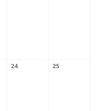
0
0
24
25
esemény,
esemény,