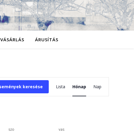
YVÁSÁRLÁS
ÁRUSÍTÁS
Esemény
semények keresése
Lista
Hónap
Nap
nézet
navigáció
szo
vas