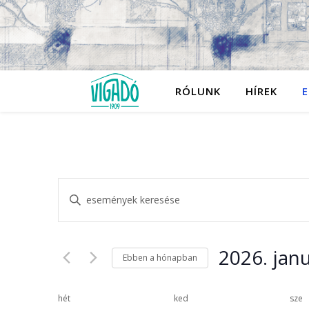
RÓLUNK
HÍREK
E
Események
Írja
be
a
keresése
keresőszót.
Keresse
meg
2026. jan
és
Ebben a hónapban
a
Események
Dátum
-
nézet
kiválasztása.
t
hét
ked
sze