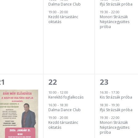
Dalma Dance Club
Ifjú Strázsák próba
19:00
-
20:00
19:30
-
22:00
Kezdő társastánc
Monori Strázsák
oktatás
Néptáncegyüttes
próba
2
3
3
21
22
23
esemény,
esemény,
esemény,
10:00
-
12:00
16:30
-
17:30
Kerekítő foglalkozás
Kis Strázsák próba
16:30
-
18:30
18:30
-
19:30
Dalma Dance Club
Ifjú Strázsák próba
19:00
-
20:00
19:30
-
22:00
Kezdő társastánc
Monori Strázsák
oktatás
Néptáncegyüttes
próba