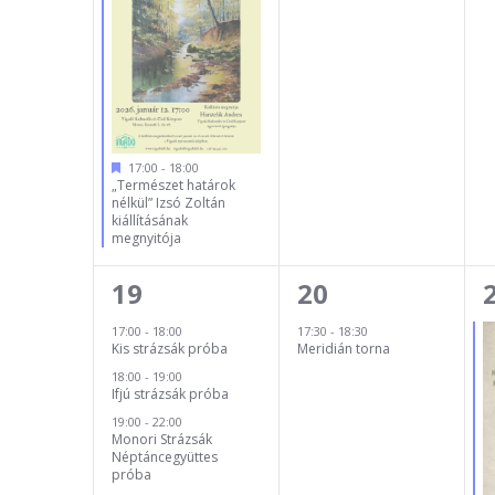
17:00
-
18:00
„Természet határok
nélkül” Izsó Zoltán
kiállításának
megnyitója
3
1
19
20
esemény,
esemény,
17:00
-
18:00
17:30
-
18:30
Kis strázsák próba
Meridián torna
18:00
-
19:00
Ifjú strázsák próba
19:00
-
22:00
Monori Strázsák
Néptáncegyüttes
próba