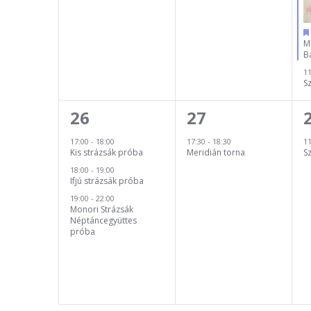
M
B
1
S
3
1
26
27
esemény,
esemény,
17:00
-
18:00
17:30
-
18:30
1
Kis strázsák próba
Meridián torna
S
18:00
-
19:00
Ifjú strázsák próba
19:00
-
22:00
Monori Strázsák
Néptáncegyüttes
próba