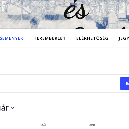
SEMÉNYEK
TEREMBÉRLET
ELÉRHETŐSÉG
JEG
E
uár
csü
pén