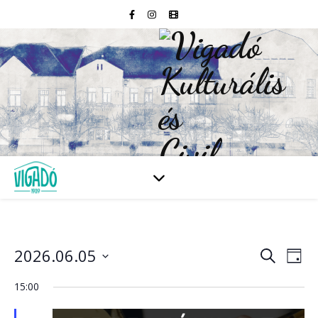
2026.06.05
Esem
E
Keresett
Nap
kifejezés
Dátum
né
kiválasztása.
15:00
kere
na