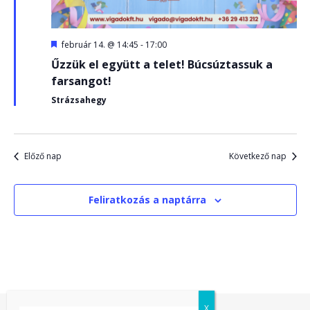
Kiemelt
február 14. @ 14:45
-
17:00
Űzzük el együtt a telet! Búcsúztassuk a
farsangot!
Strázsahegy
Előző nap
Következő nap
Feliratkozás a naptárra