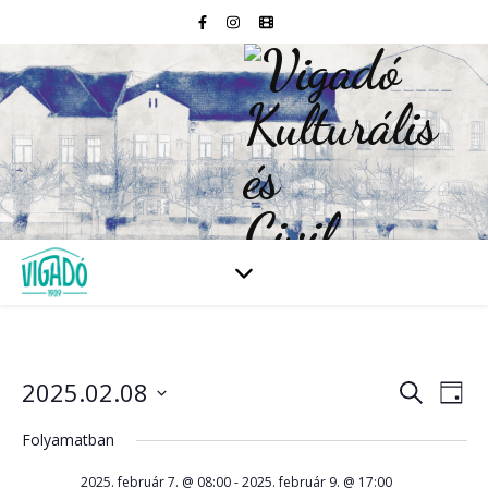
2025.02.08
Esem
E
Keresett
Nap
kifejezés
Dátum
né
kiválasztása.
Folyamatban
kere
na
2025. február 7. @ 08:00
-
2025. február 9. @ 17:00