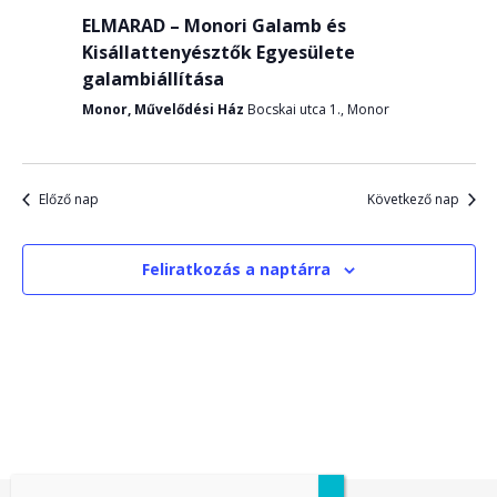
és
ELMARAD – Monori Galamb és
Kisállattenyésztők Egyesülete
néze
galambiállítása
Monor, Művelődési Ház
Bocskai utca 1., Monor
válas
Előző nap
Következő nap
Feliratkozás a naptárra