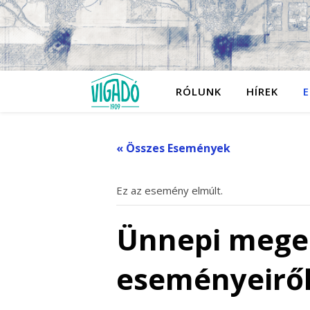
RÓLUNK
HÍREK
E
« Összes Események
Ez az esemény elmúlt.
Ünnepi megem
eseményeirő