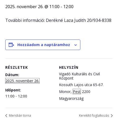
2025. november 26. @ 11:00
-
12:00
További információ: Derékné Laza Judith 20/934-8338
Hozzáadom a naptáramhoz
RÉSZLETEK
HELYSZÍN
Vigadó Kulturális és Civil
Dátum:
Központ
2025. november 26.
Kossuth Lajos utca 65-67.
Időpont:
Monor
,
Pest
2200
11:00 - 12:00
Magyarország
Meridián torna
Kerekítő foglalkozás