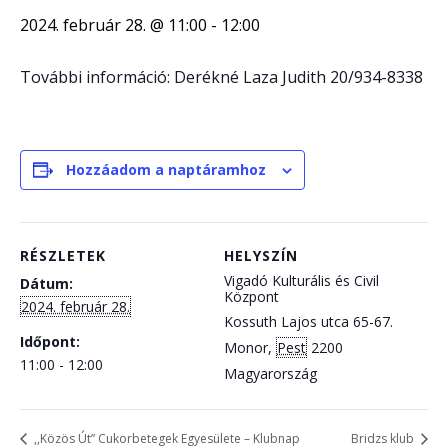
2024. február 28. @ 11:00
-
12:00
További információ: Derékné Laza Judith 20/934-8338
Hozzáadom a naptáramhoz
RÉSZLETEK
HELYSZÍN
Vigadó Kulturális és Civil
Dátum:
Központ
2024. február 28.
Kossuth Lajos utca 65-67.
Időpont:
Monor
,
Pest
2200
11:00 - 12:00
Magyarország
,,Közös Út” Cukorbetegek Egyesülete – Klubnap
Bridzs klub