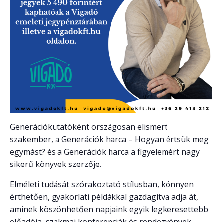
Generációkutatóként országosan elismert
szakember, a Generációk harca – Hogyan értsük meg
egymást? és a Generációk harca a figyelemért nagy
sikerű könyvek szerzője.
Elméleti tudását szórakoztató stílusban, könnyen
érthetően, gyakorlati példákkal gazdagítva adja át,
aminek köszönhetően napjaink egyik legkeresettebb
előadója, szakmai konferenciák és rendezvények