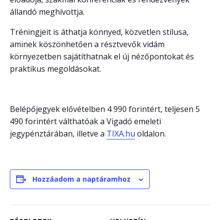
állandó meghívottja.
Tréningjeit is áthatja könnyed, közvetlen stílusa,
aminek köszönhetően a résztvevők vidám
környezetben sajátíthatnak el új nézőpontokat és
praktikus megoldásokat.
Belépőjegyek elővételben 4 990 forintért, teljesen 5
490 forintért válthatóak a Vigadó emeleti
jegypénztárában, illetve a
TIXA.hu
oldalon.
Hozzáadom a naptáramhoz