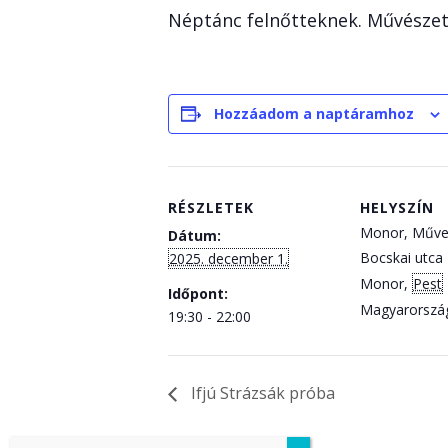
Néptánc felnőtteknek. Művészeti 
Hozzáadom a naptáramhoz
RÉSZLETEK
HELYSZÍN
Monor, Műve
Dátum:
Bocskai utca 
2025. december 1.
Monor
,
Pest
Időpont:
Magyarorszá
19:30 - 22:00
Ifjú Strázsák próba