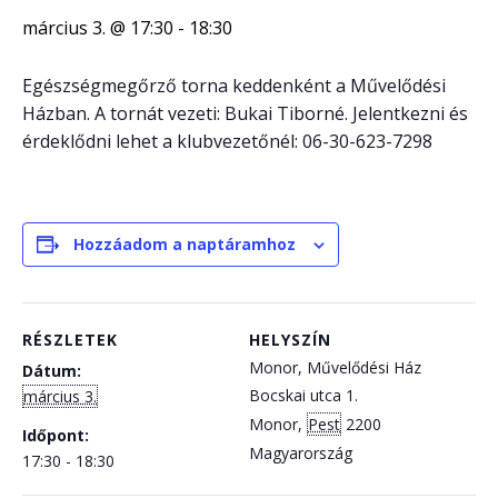
március 3. @ 17:30
-
18:30
Egészségmegőrző torna keddenként a Művelődési
Házban. A tornát vezeti: Bukai Tiborné. Jelentkezni és
érdeklődni lehet a klubvezetőnél: 06-30-623-7298
Hozzáadom a naptáramhoz
RÉSZLETEK
HELYSZÍN
Monor, Művelődési Ház
Dátum:
Bocskai utca 1.
március 3.
Monor
,
Pest
2200
Időpont:
Magyarország
17:30 - 18:30