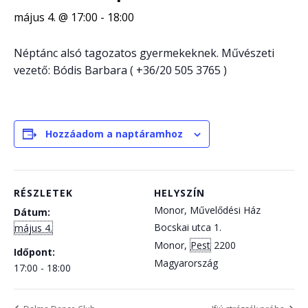
május 4. @ 17:00
-
18:00
Néptánc alsó tagozatos gyermekeknek. Művészeti
vezető: Bódis Barbara ( +36/20 505 3765 )
Hozzáadom a naptáramhoz
RÉSZLETEK
HELYSZÍN
Monor, Művelődési Ház
Dátum:
Bocskai utca 1.
május 4.
Monor
,
Pest
2200
Időpont:
Magyarország
17:00 - 18:00