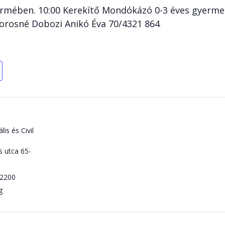
rmében. 10:00 Kerekítő Mondókázó 0-3 éves gyerme
orosné Dobozi Anikó Éva 70/4321 864
lis és Civil
s utca 65-
2200
g