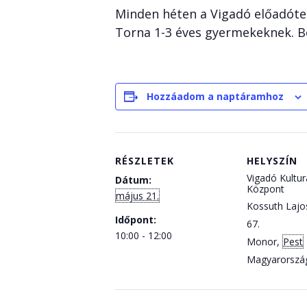
Minden héten a Vigadó előadóte
Torna 1-3 éves gyermekeknek. B
Hozzáadom a naptáramhoz
RÉSZLETEK
HELYSZÍN
Vigadó Kulturá
Dátum:
Központ
május 21.
Kossuth Lajo
Időpont:
67.
10:00 - 12:00
Monor
,
Pest
Magyarorszá