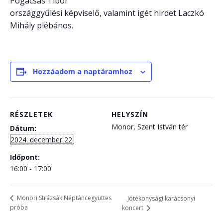
Pogácsás Tibor
országgyűlési képviselő, valamint igét hirdet Laczkó
Mihály plébános.
Hozzáadom a naptáramhoz
RÉSZLETEK
HELYSZÍN
Monor, Szent István tér
Dátum:
2024. december 22.
Időpont:
16:00 - 17:00
Monori Strázsák Néptáncegyüttes
Jótékonysági karácsonyi
próba
koncert