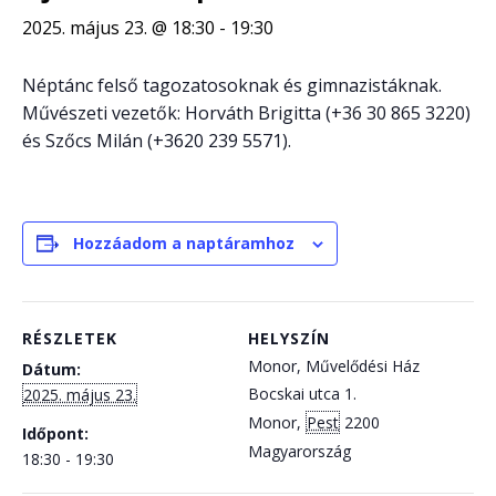
2025. május 23. @ 18:30
-
19:30
Néptánc felső tagozatosoknak és gimnazistáknak.
Művészeti vezetők: Horváth Brigitta (+36 30 865 3220)
és Szőcs Milán (+3620 239 5571).
Hozzáadom a naptáramhoz
RÉSZLETEK
HELYSZÍN
Monor, Művelődési Ház
Dátum:
Bocskai utca 1.
2025. május 23.
Monor
,
Pest
2200
Időpont:
Magyarország
18:30 - 19:30