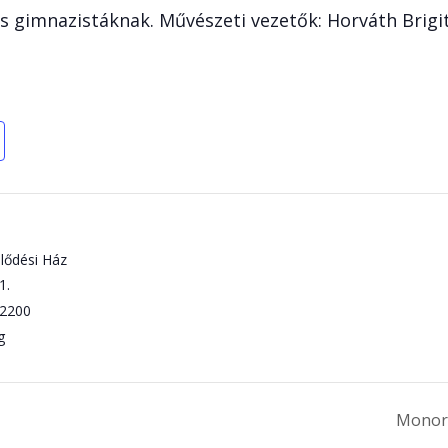
 gimnazistáknak. Művészeti vezetők: Horváth Brigit
lődési Ház
1.
2200
g
Monori