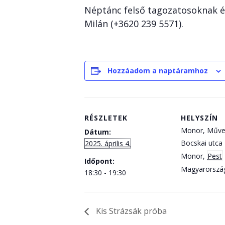
Néptánc felső tagozatosoknak és
Milán (+3620 239 5571).
Hozzáadom a naptáramhoz
RÉSZLETEK
HELYSZÍN
Monor, Műve
Dátum:
Bocskai utca 
2025. április 4.
Monor
,
Pest
Időpont:
Magyarorszá
18:30 - 19:30
Kis Strázsák próba