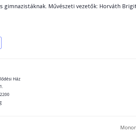
 gimnazistáknak. Művészeti vezetők: Horváth Brigit
lődési Ház
1.
2200
g
Monori