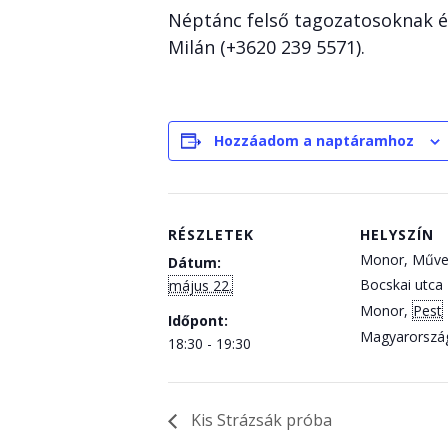
Néptánc felső tagozatosoknak és
Milán (+3620 239 5571).
Hozzáadom a naptáramhoz
RÉSZLETEK
HELYSZÍN
Monor, Műve
Dátum:
Bocskai utca 
május 22.
Monor
,
Pest
Időpont:
Magyarorszá
18:30 - 19:30
Kis Strázsák próba