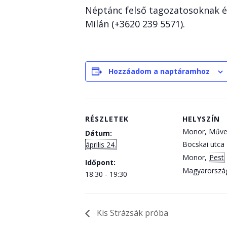
Néptánc felső tagozatosoknak és
Milán (+3620 239 5571).
Hozzáadom a naptáramhoz
RÉSZLETEK
HELYSZÍN
Monor, Műve
Dátum:
Bocskai utca 
április 24.
Monor
,
Pest
Időpont:
Magyarorszá
18:30 - 19:30
Kis Strázsák próba