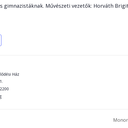
 gimnazistáknak. Művészeti vezetők: Horváth Brigit
lődési Ház
1.
2200
g
Monori