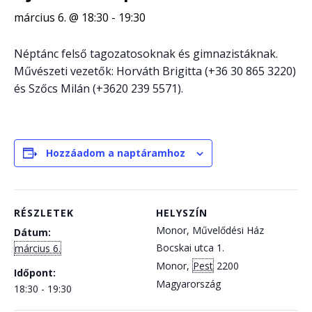
március 6. @ 18:30
-
19:30
Néptánc felső tagozatosoknak és gimnazistáknak.
Művészeti vezetők: Horváth Brigitta (+36 30 865 3220)
és Szőcs Milán (+3620 239 5571).
Hozzáadom a naptáramhoz
RÉSZLETEK
HELYSZÍN
Monor, Művelődési Ház
Dátum:
Bocskai utca 1.
március 6.
Monor
,
Pest
2200
Időpont:
Magyarország
18:30 - 19:30