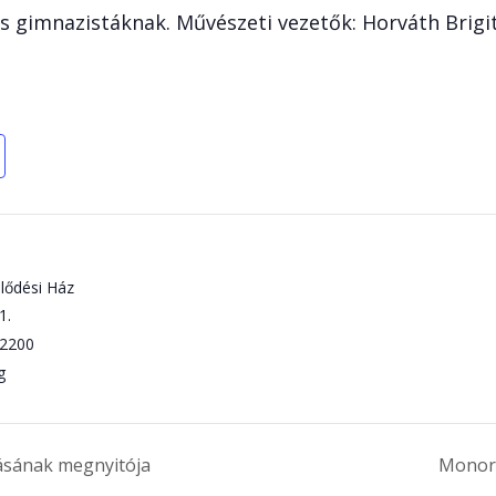
 gimnazistáknak. Művészeti vezetők: Horváth Brigit
lődési Ház
1.
2200
g
ításának megnyitója
Monori