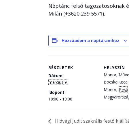
Néptánc felső tagozatosoknak és
Milán (+3620 239 5571).
Hozzáadom a naptáramhoz
RÉSZLETEK
HELYSZÍN
Monor, Műve
Dátum:
Bocskai utca 
március 9.
Monor
,
Pest
Időpont:
Magyarorszá
18:00 - 19:00
Hidvégi Judit szakrális festő kiáll