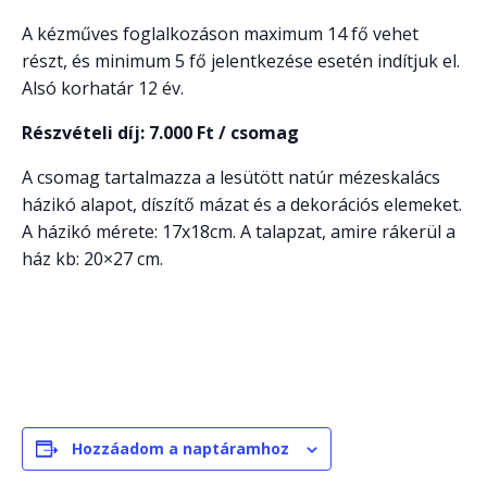
A kézműves foglalkozáson maximum 14 fő vehet
részt, és minimum 5 fő jelentkezése esetén indítjuk el.
Alsó korhatár 12 év.
Részvételi díj: 7.000 Ft / csomag
A csomag tartalmazza a lesütött natúr mézeskalács
házikó alapot, díszítő mázat és a dekorációs elemeket.
A házikó mérete: 17x18cm. A talapzat, amire rákerül a
ház kb: 20×27 cm.
Hozzáadom a naptáramhoz